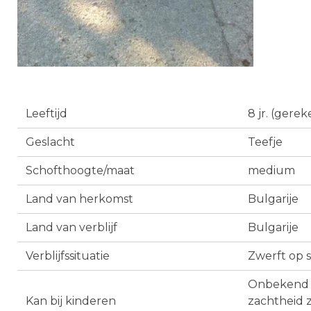
Leeftijd
8 jr. (gere
Geslacht
Teefje
Schofthoogte/maat
medium
Land van herkomst
Bulgarije
Land van verblijf
Bulgarije
Verblijfssituatie
Zwerft op s
Onbekend 
Kan bij kinderen
zachtheid 