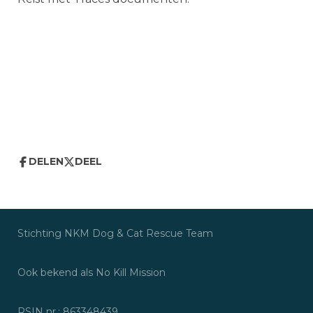
DELEN
DEEL
Stichting NKM Dog & Cat Rescue Tea
Ook bekend als No Kill Missio
RSIN nr.: 86334843