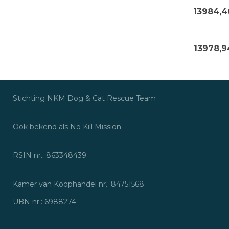
13984,4
13978,9
Stichting NKM Dog & Cat Rescue Tea
Ook bekend als No Kill Missio
RSIN nr.: 86334843
Kamer van Koophandel nr.: 84751568
UBN nr.: 6988274