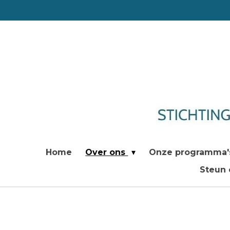
Ga
direct
naar
de
hoofdinhoud
Home
Over ons
Onze programma
Steun