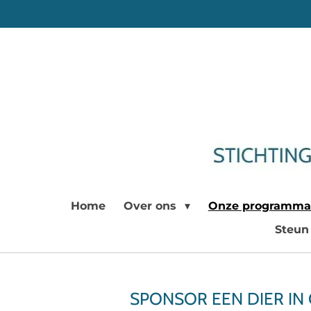
Ga
direct
naar
de
hoofdinhoud
Home
Over ons
Onze programma
Steun
SPONSOR EEN DIER IN