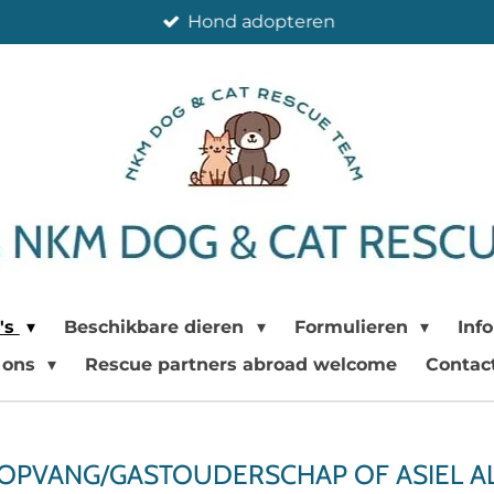
Hond adopteren
's
Beschikbare dieren
Formulieren
Inf
 ons
Rescue partners abroad welcome
Contac
 OPVANG/GASTOUDERSCHAP OF ASIEL A