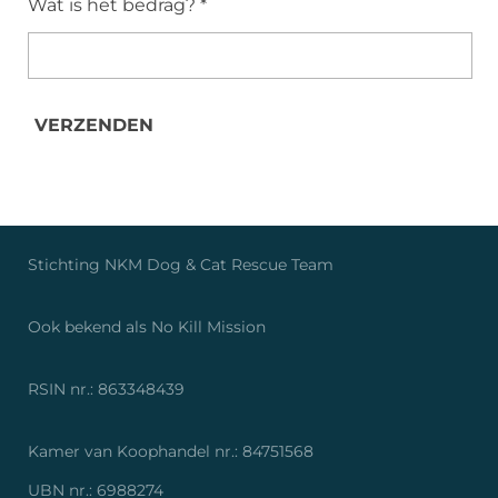
Wat is het bedrag? *
VERZENDEN
Stichting NKM Dog & Cat Rescue Tea
Ook bekend als No Kill Missio
RSIN nr.: 86334843
Kamer van Koophandel nr.: 84751568
UBN nr.: 6988274