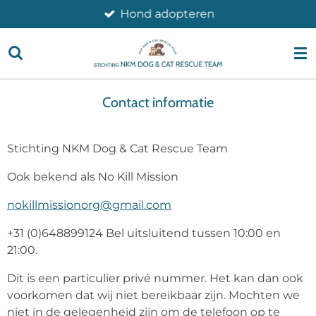
Hond adopteren
Ga
direct
naar
de
hoofdinhoud
Contact informatie
Stichting NKM Dog & Cat Rescue Team
Ook bekend als No Kill Mission
nokillmissionorg@gmail.com
+31 (0)648899124 Bel uitsluitend tussen 10:00 en
21:00.
Dit is een particulier privé nummer. Het kan dan ook
voorkomen dat wij niet bereikbaar zijn. Mochten we
niet in de gelegenheid zijn om de telefoon op te