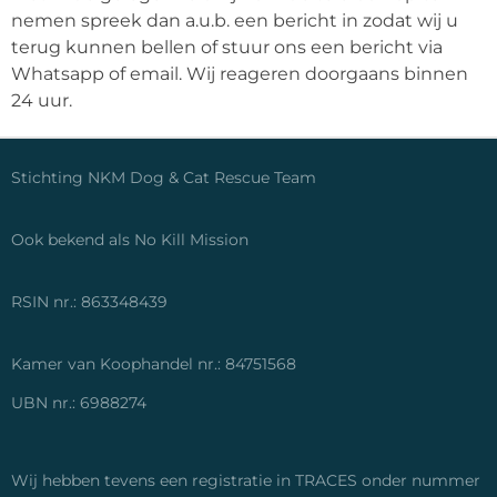
nemen spreek dan a.u.b. een bericht in zodat wij u
terug kunnen bellen of stuur ons een bericht via
Whatsapp of email. Wij reageren doorgaans binnen
24 uur.
Stichting NKM Dog & Cat Rescue Team
Ook bekend als No Kill Mission
RSIN nr.: 863348439
Kamer van Koophandel nr.: 84751568
UBN nr.: 6988274
Wij hebben tevens een registratie in TRACES onder nummer