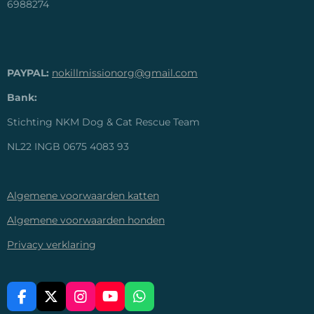
6988274
PAYPAL:
nokillmissionorg@gmail.com
Bank:
Stichting NKM Dog & Cat Rescue Team
NL22 INGB 0675 4083 93
Algemene voorwaarden katten
Algemene voorwaarden honden
Privacy verklaring
F
X
I
Y
W