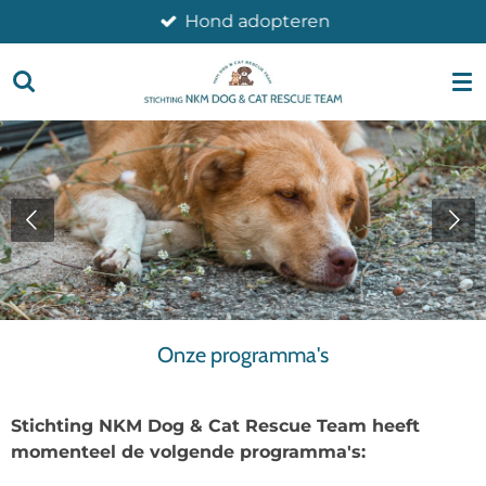
Hond adopteren
Ga
direct
naar
de
hoofdinhoud
Onze programma's
Stichting NKM Dog & Cat Rescue Team heeft
momenteel de volgende programma's: