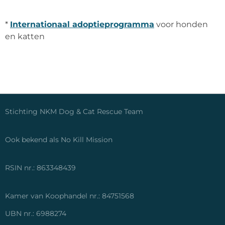
*
Internationaal adoptieprogramma
voor honden
en katten
Stichting NKM Dog & Cat Rescue Team
Ook bekend als No Kill Mission
RSIN nr.: 863348439
Kamer van Koophandel nr.: 84751568
UBN nr.: 6988274