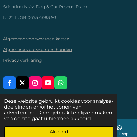
Stichting NKM Dog & Cat Rescue Team
NL22 INGB 0675 4083 93
Algemene voorwaarden katten
Algemene voorwaarden honden
Privacy verklaring
F
X
I
Y
W
A
N
O
H
C
S
U
A
DELEN
DEEL
DELEN
Deze website gebruikt cookies voor analyse-
E
T
T
T
doeleinden en/of het tonen van
© 2026-2028 Stichting NKM Dog & Cat Rescue Team
B
A
U
S
advertenties. Door gebruik te blijven maken
O
G
B
A
van de site gaat u hiermee akkoord.
O
R
E
P
K
A
P
M
Akkoord
E-mailadres
Telefoonnummer
Instagram
WhatsApp