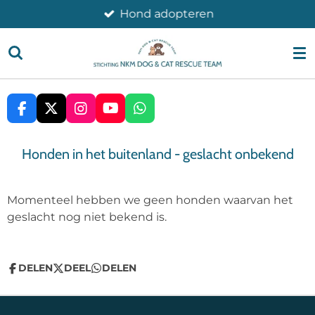
Hond adopteren
Ga
direct
naar
de
hoofdinhoud
F
X
I
Y
W
A
N
O
H
C
S
U
A
Honden in het buitenland - geslacht onbekend
E
T
T
T
B
A
U
S
O
G
B
A
O
R
E
P
Momenteel hebben we geen honden waarvan het
K
A
P
geslacht nog niet bekend is.
M
DELEN
DEEL
DELEN