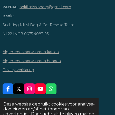
PAYPAL:
nokillmissionorg@gmail.com
Bank:
Stichting NKM Dog & Cat Rescue Team
NL22 INGB 0675 4083 93
Algemene voorwaarden katten
Algemene voorwaarden honden
Privacy verklaring
F
X
I
Y
W
A
N
O
H
C
S
U
A
DELEN
DEEL
DELEN
Deze website gebruikt cookies voor analyse-
E
T
T
T
doeleinden en/of het tonen van
© 2026-2028 Stichting NKM Dog & Cat Rescue Team
B
A
U
S
advertenties. Door gebruik te blijven maken