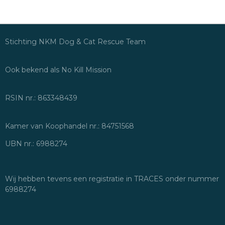
Stichting NKM Dog & Cat Rescue Team
Ook bekend als No Kill Mission
RSIN nr.: 863348439
Kamer van Koophandel nr.: 84751568
UBN nr.: 6988274
Wij hebben tevens een registratie in TRACES onder nummer
6988274