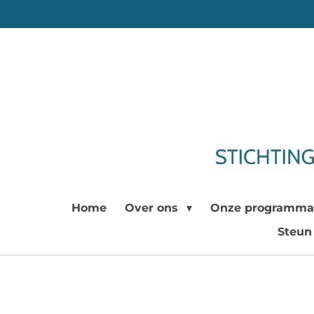
Ga
direct
naar
de
hoofdinhoud
Home
Over ons
Onze programma
Steun