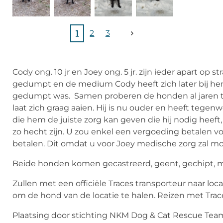
1
2
3
Cody ong. 10 jr en Joey ong. 5 jr. zijn ieder apart op 
gedumpt en de medium Cody heeft zich later bij hem 
gedumpt was. Samen proberen de honden al jaren te o
laat zich graag aaien. Hij is nu ouder en heeft teg
die hem de juiste zorg kan geven die hij nodig hee
zo hecht zijn. U zou enkel een vergoeding betalen v
betalen. Dit omdat u voor Joey medische zorg zal m
Beide honden komen gecastreerd, geent, gechipt, m
Zullen met een officiële Traces transporteur naar lo
om de hond van de locatie te halen. Reizen met Tr
Plaatsing door stichting NKM Dog & Cat Rescue Tea