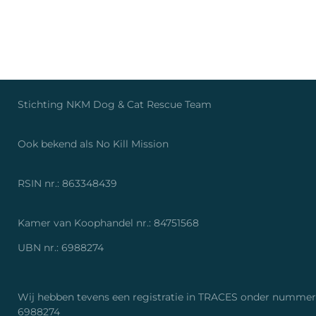
Stichting NKM Dog & Cat Rescue Tea
Ook bekend als No Kill Missio
RSIN nr.: 86334843
Kamer van Koophandel nr.: 84751568
UBN nr.: 6988274
Wij hebben tevens een registratie in TRACES onder nummer
6988274