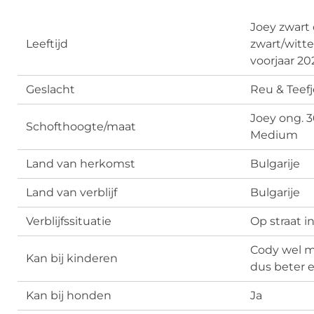
Joey zwart 
Leeftijd
zwart/witte
voorjaar 20
Geslacht
Reu & Teefj
Joey ong. 
Schofthoogte/maat
Medium
Land van herkomst
Bulgarije
Land van verblijf
Bulgarije
Verblijfssituatie
Op straat i
Cody wel ma
Kan bij kinderen
dus beter e
Kan bij honden
Ja