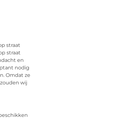
op straat
p straat
andacht en
optant nodig
en. Omdat ze
 zouden wij
r beschikken