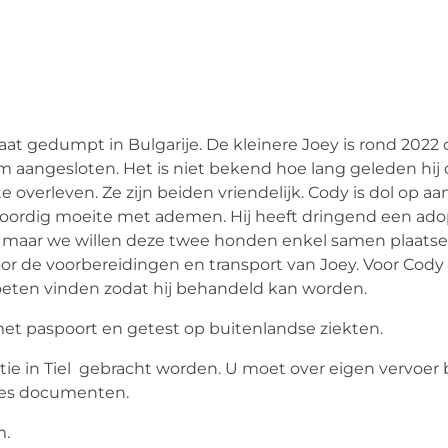
straat gedumpt in Bulgarije. De kleinere Joey is rond 2022 
aangesloten. Het is niet bekend hoe lang geleden hij o
verleven. Ze zijn beiden vriendelijk. Cody is dol op a
enwoordig moeite met ademen. Hij heeft dringend een ad
ft, maar we willen deze twee honden enkel samen plaats
oor de voorbereidingen en transport van Joey. Voor Cody
oeten vinden zodat hij behandeld kan worden.
et paspoort en getest op buitenlandse ziekten.
catie in Tiel gebracht worden. U moet over eigen vervoe
aces documenten.
m.