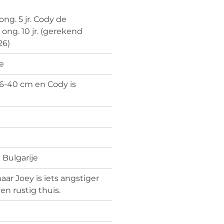
ong. 5 jr. Cody de
 ong. 10 jr. (gerekend
26)
e
36-40 cm en Cody is
n Bulgarije
ar Joey is iets angstiger
en rustig thuis.