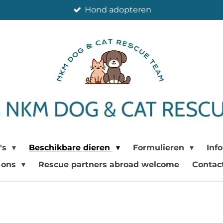
Hond adopteren
's
Beschikbare dieren
Formulieren
Inf
 ons
Rescue partners abroad welcome
Contac