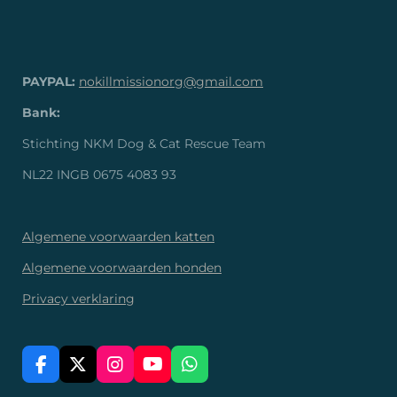
PAYPAL:
nokillmissionorg@gmail.com
Bank:
Stichting NKM Dog & Cat Rescue Team
NL22 INGB 0675 4083 93
Algemene voorwaarden katten
Algemene voorwaarden honden
Privacy verklaring
F
X
I
Y
W
A
N
O
H