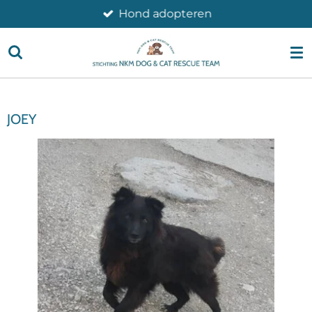
Hond adopteren
Ga
direct
naar
de
hoofdinhoud
JOEY