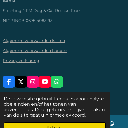
Bank:
Stichting NKM Dog & Cat Rescue Team
NL22 INGB 0675 4083 93
Algemene voorwaarden katten
Algemene voorwaarden honden
Privacy verklaring
F
X
I
Y
W
A
N
O
H
C
S
U
A
DELEN
DEEL
DELEN
Deze website gebruikt cookies voor analyse-
E
T
T
T
doeleinden en/of het tonen van
© 2026-2028 Stichting NKM Dog & Cat Rescue Team
B
A
U
S
advertenties. Door gebruik te blijven maken
O
G
B
A
van de site gaat u hiermee akkoord.
O
R
E
P
K
A
P
M
Akkoord