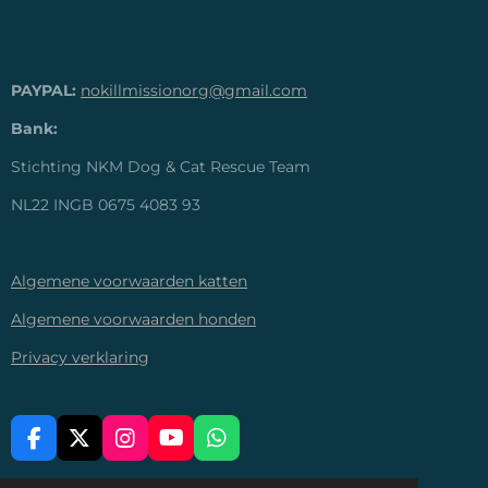
PAYPAL:
nokillmissionorg@gmail.com
Bank:
Stichting NKM Dog & Cat Rescue Team
NL22 INGB 0675 4083 93
Algemene voorwaarden katten
Algemene voorwaarden honden
Privacy verklaring
F
X
I
Y
W
A
N
O
H