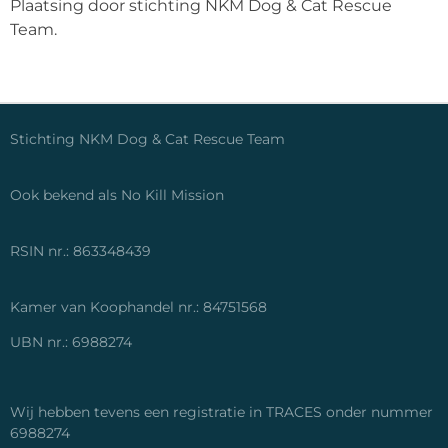
Plaatsing door stichting NKM Dog & Cat Rescue
Team.
Stichting NKM Dog & Cat Rescue Team
Ook bekend als No Kill Mission
RSIN nr.: 863348439
Kamer van Koophandel nr.: 84751568
UBN nr.: 6988274
Wij hebben tevens een registratie in TRACES onder nummer
6988274