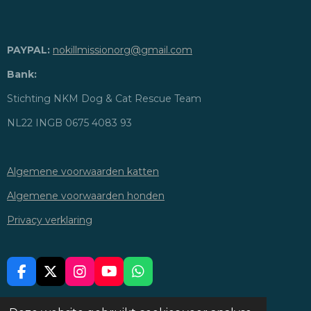
PAYPAL:
nokillmissionorg@gmail.com
Bank:
Stichting NKM Dog & Cat Rescue Team
NL22 INGB 0675 4083 93
Algemene voorwaarden katten
Algemene voorwaarden honden
Privacy verklaring
F
X
I
Y
W
A
N
O
H
C
S
U
A
DELEN
DEEL
DELEN