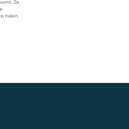
 komt. Ze
se
e halen.