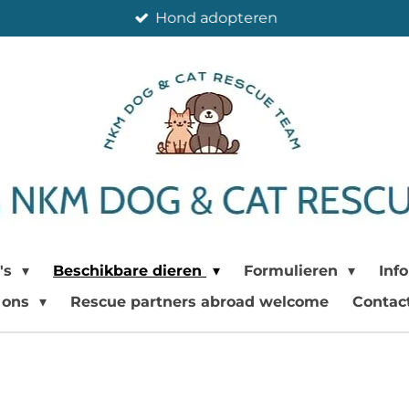
Hond adopteren
's
Beschikbare dieren
Formulieren
Inf
 ons
Rescue partners abroad welcome
Contac