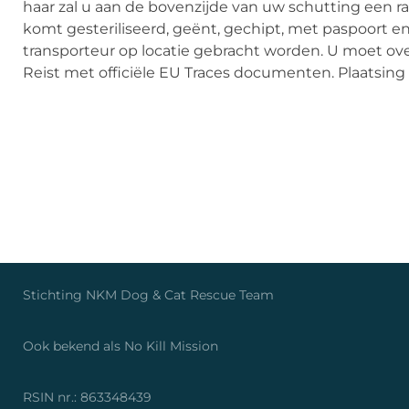
haar zal u aan de bovenzijde van uw schutting een r
komt gesteriliseerd, geënt, gechipt, met paspoort 
transporteur op locatie gebracht worden. U moet ove
Reist met officiële EU Traces documenten. Plaatsin
Stichting NKM Dog & Cat Rescue Tea
Ook bekend als No Kill Missio
RSIN nr.: 86334843