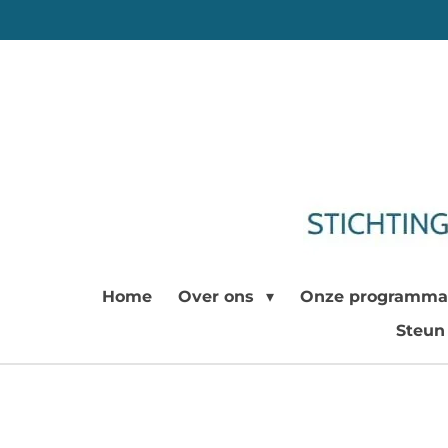
Ga
direct
naar
de
hoofdinhoud
Home
Over ons
Onze programma
Steun