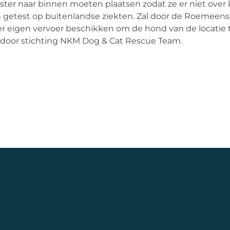
aster naar binnen moeten plaatsen zodat ze er niet over
en getest op buitenlandse ziekten. Zal door de Roemeen
r eigen vervoer beschikken om de hond van de locatie t
g door stichting NKM Dog & Cat Rescue Team.
m
n
9