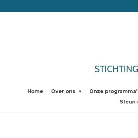
Ga
direct
naar
de
hoofdinhoud
Home
Over ons
Onze programma
Steun