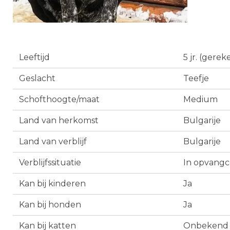
Leeftijd
5 jr. (gere
Geslacht
Teefje
Schofthoogte/maat
Medium
Land van herkomst
Bulgarije
Land van verblijf
Bulgarije
Verblijfssituatie
In opvang
Kan bij kinderen
Ja
Kan bij honden
Ja
Kan bij katten
Onbekend