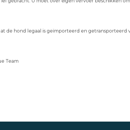
 Tiel gebracht. U moet over eigen vervoer beschikken o
at de hond legaal is geïmporteerd en getransporteerd 
cue Team