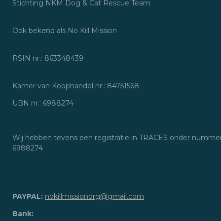
Stichting NKM Dog & Cat Rescue Tea
Ook bekend als No Kill Missio
RSIN nr.: 86334843
Kamer van Koophandel nr.: 84751568
UBN nr.: 6988274
Wij hebben tevens een registratie in TRACES onder numme
6988274
PAYPAL:
nokillmissionorg@gmail.com
Bank: