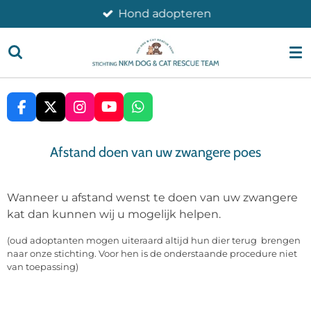
Hond adopteren
Ga
direct
naar
de
hoofdinhoud
F
X
I
Y
W
A
N
O
H
C
S
U
A
Afstand doen van uw zwangere poes
E
T
T
T
B
A
U
S
O
G
B
A
O
R
E
P
Wanneer u afstand wenst te doen van uw zwangere
K
A
P
kat dan kunnen wij u mogelijk helpen.
M
(oud adoptanten mogen uiteraard altijd hun dier terug brengen
naar onze stichting. Voor hen is de onderstaande procedure niet
van toepassing)