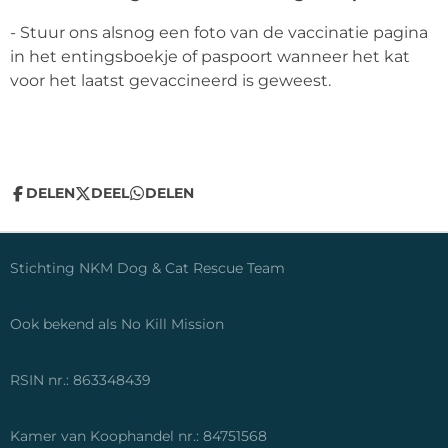
- Stuur ons alsnog een foto van de vaccinatie pagina
in het entingsboekje of paspoort wanneer het kat
voor het laatst gevaccineerd is geweest.
DELEN
DEEL
DELEN
Stichting NKM Dog & Cat Rescue Team
Ook bekend als No Kill Mission
RSIN nr.: 863348439
Kamer van Koophandel nr.: 84751568