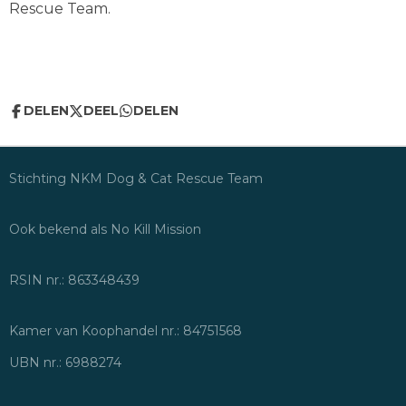
Rescue Team.
DELEN
DEEL
DELEN
Stichting NKM Dog & Cat Rescue Team
Ook bekend als No Kill Mission
RSIN nr.: 863348439
Kamer van Koophandel nr.: 84751568
UBN nr.: 6988274